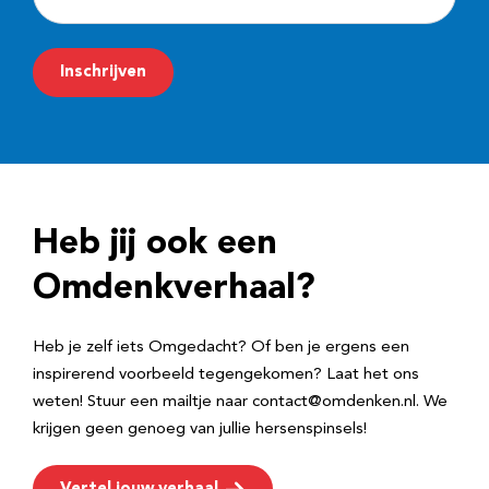
-
m
Inschrijven
a
i
l
a
d
Heb jij ook een
r
e
Omdenkverhaal?
s
Heb je zelf iets Omgedacht? Of ben je ergens een
inspirerend voorbeeld tegengekomen? Laat het ons
weten! Stuur een mailtje naar contact@omdenken.nl. We
krijgen geen genoeg van jullie hersenspinsels!