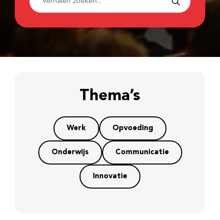
Thema’s
Werk
Opvoeding
Onderwijs
Communicatie
Innovatie