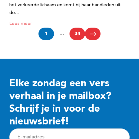
het verkeerde lichaam en komt bij haar bandleden uit
de…
Lees meer
1
…
34
Elke zondag een vers
verhaal in je mailbox?
Schrijf je in voor de
nieuwsbrief!
E