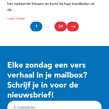
het verkeerde lichaam en komt bij haar bandleden uit
de…
Lees meer
1
…
34
Elke zondag een vers
verhaal in je mailbox?
Schrijf je in voor de
nieuwsbrief!
E