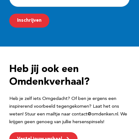
-
m
Inschrijven
a
i
l
a
d
Heb jij ook een
r
e
Omdenkverhaal?
s
Heb je zelf iets Omgedacht? Of ben je ergens een
inspirerend voorbeeld tegengekomen? Laat het ons
weten! Stuur een mailtje naar contact@omdenken.nl. We
krijgen geen genoeg van jullie hersenspinsels!