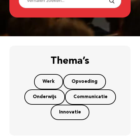
Thema’s
Werk
Opvoeding
Onderwijs
Communicatie
Innovatie