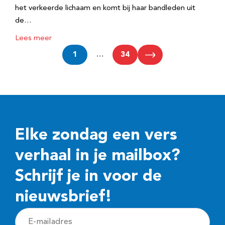
het verkeerde lichaam en komt bij haar bandleden uit
de…
Lees meer
1
…
34
Elke zondag een vers
verhaal in je mailbox?
Schrijf je in voor de
nieuwsbrief!
E