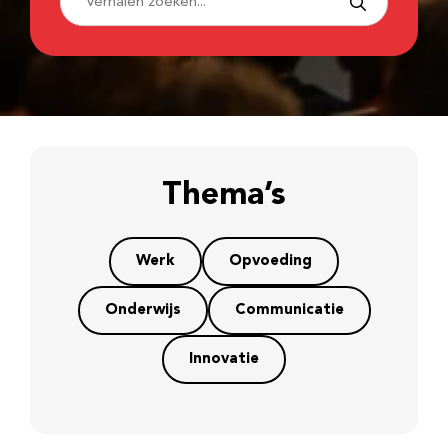
Thema’s
Werk
Opvoeding
Onderwijs
Communicatie
Innovatie