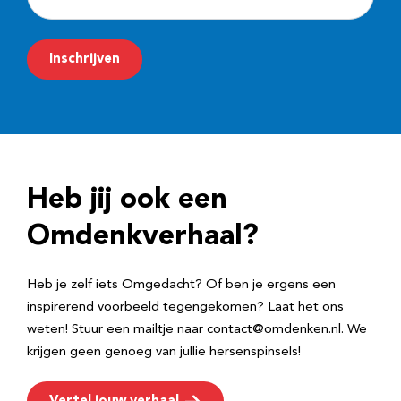
-
m
Inschrijven
a
i
l
a
d
Heb jij ook een
r
e
Omdenkverhaal?
s
Heb je zelf iets Omgedacht? Of ben je ergens een
inspirerend voorbeeld tegengekomen? Laat het ons
weten! Stuur een mailtje naar contact@omdenken.nl. We
krijgen geen genoeg van jullie hersenspinsels!