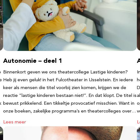
Autonomie – deel 1
b
Binnenkort geven we ons theatercollege Lastige kinderen?
I
e
Heb jij even geluk! in het Fulcotheater in IJsselstein. En iedere
h
keer als mensen die titel voorbij zien komen, krijgen we de
D
reactie “lastige kinderen bestaan niet!”. En dat klopt. De titel is
a
k
bewust prikkelend. Een tikkeltje provocatief misschien. Want in
o
onze boeken, zakelijke programma’s en theatercolleges over…
v
Lees meer
L