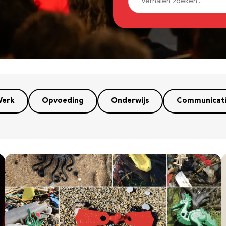
erk
Opvoeding
Onderwijs
Communicat