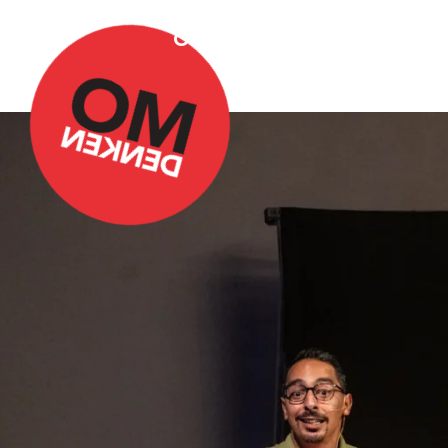
Over Omdenken
Podca