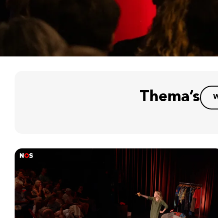
Thema’s
W