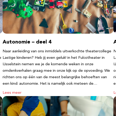
Autonomie – deel 4
Naar aanleiding van ons inmiddels uitverkochte theatercollege
N
e
Lastige kinderen? Heb jij even geluk! in het Fulcotheater in
L
IJsselstein nemen we je de komende weken in onze
I
omdenkverhalen graag mee in onze kijk op de opvoeding. We
o
richten ons op één van de meest belangrijke behoeften van
r
een kind: autonomie. Het is namelijk ook meteen de…
e
Lees meer
L