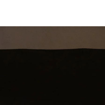
st
Theatershow
Training
Omdenkkrin