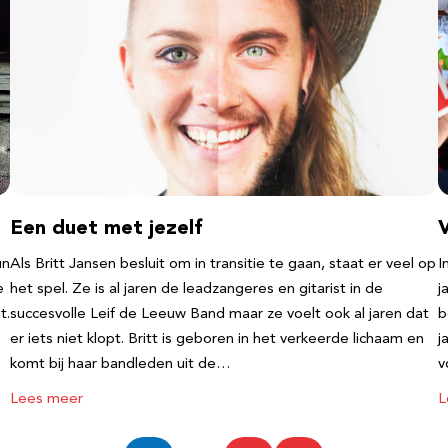
Een duet met jezelf
un
Als Britt Jansen besluit om in transitie te gaan, staat er veel op
I
e
het spel. Ze is al jaren de leadzangeres en gitarist in de
j
t.
succesvolle Leif de Leeuw Band maar ze voelt ook al jaren dat
b
er iets niet klopt. Britt is geboren in het verkeerde lichaam en
j
komt bij haar bandleden uit de…
v
Lees meer
L