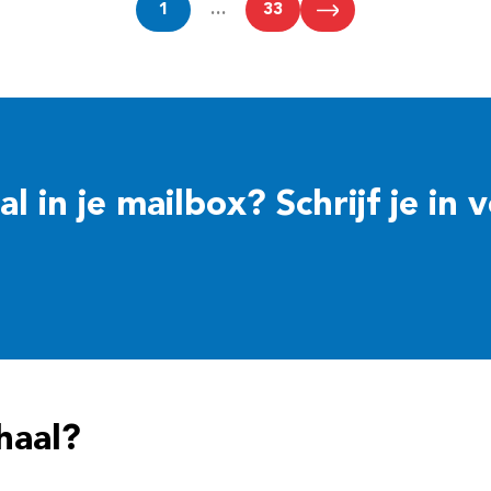
1
…
33
 in je mailbox? Schrijf je in 
haal?