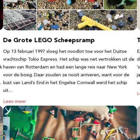
De Grote LEGO Scheepsramp
T
Op 13 februari 1997 sloeg het noodlot toe voor het Duitse
E
vrachtschip Tokio Express. Het schip was net vertrokken uit de
d
k
haven van Rotterdam en had een lange reis naar New York
’
voor de boeg. Daar zouden ze nooit arriveren, want voor de
j
…
kust van Land’s End in het Engelse Cornwall werd het schip
w
uit…
L
Lees meer