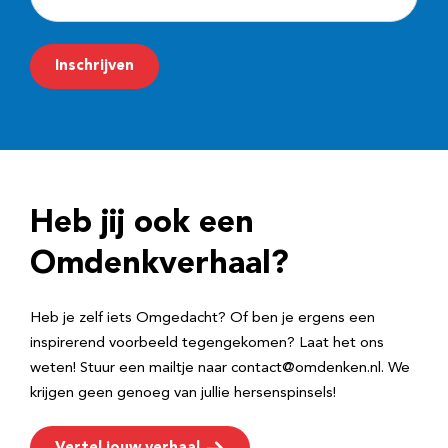
-
m
Inschrijven
a
i
l
a
d
Heb jij ook een
r
e
Omdenkverhaal?
s
Heb je zelf iets Omgedacht? Of ben je ergens een
inspirerend voorbeeld tegengekomen? Laat het ons
weten! Stuur een mailtje naar contact@omdenken.nl. We
krijgen geen genoeg van jullie hersenspinsels!