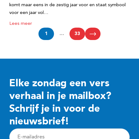
komt maar eens in de zestig jaar voor en staat symbool
voor een jaar vol…
Lees meer
1
…
33
Elke zondag een vers
verhaal in je mailbox?
Schrijf je in voor de
nieuwsbrief!
E