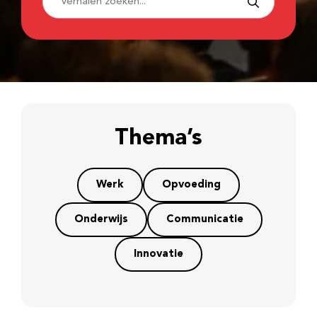
Thema’s
Werk
Opvoeding
Onderwijs
Communicatie
Innovatie