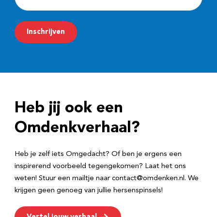
-
m
Inschrijven
a
i
l
a
d
Heb jij ook een
r
e
Omdenkverhaal?
s
Heb je zelf iets Omgedacht? Of ben je ergens een
inspirerend voorbeeld tegengekomen? Laat het ons
weten! Stuur een mailtje naar contact@omdenken.nl. We
krijgen geen genoeg van jullie hersenspinsels!