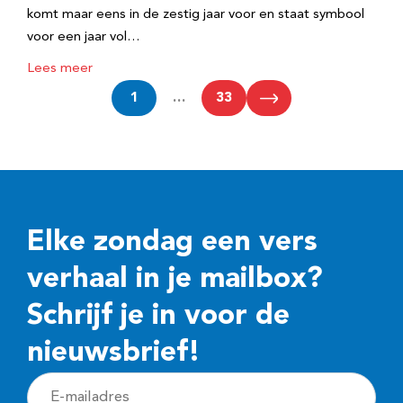
komt maar eens in de zestig jaar voor en staat symbool
voor een jaar vol…
Lees meer
1
…
33
Elke zondag een vers
verhaal in je mailbox?
Schrijf je in voor de
nieuwsbrief!
E