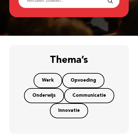
Thema’s
Werk
Opvoeding
Onderwijs
Communicatie
Innovatie