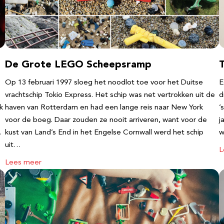
De Grote LEGO Scheepsramp
T
Op 13 februari 1997 sloeg het noodlot toe voor het Duitse
E
vrachtschip Tokio Express. Het schip was net vertrokken uit de
d
k
haven van Rotterdam en had een lange reis naar New York
’
voor de boeg. Daar zouden ze nooit arriveren, want voor de
j
…
kust van Land’s End in het Engelse Cornwall werd het schip
w
uit…
L
Lees meer