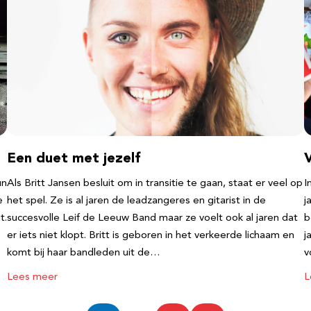
Een duet met jezelf
un
Als Britt Jansen besluit om in transitie te gaan, staat er veel op
I
e
het spel. Ze is al jaren de leadzangeres en gitarist in de
j
t.
succesvolle Leif de Leeuw Band maar ze voelt ook al jaren dat
b
er iets niet klopt. Britt is geboren in het verkeerde lichaam en
j
komt bij haar bandleden uit de…
v
Lees meer
L