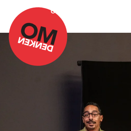
Over Omdenken
Podca