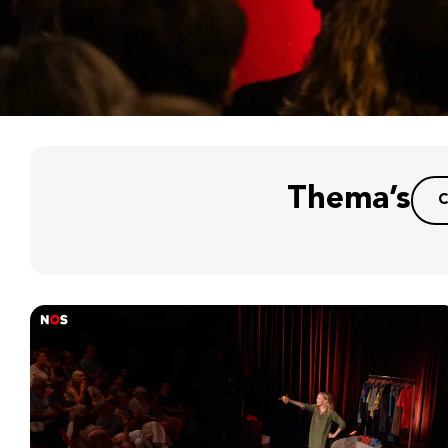
Thema’s
C