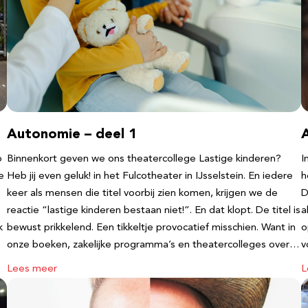
Autonomie – deel 1
b
Binnenkort geven we ons theatercollege Lastige kinderen?
I
e
Heb jij even geluk! in het Fulcotheater in IJsselstein. En iedere
h
keer als mensen die titel voorbij zien komen, krijgen we de
D
reactie “lastige kinderen bestaan niet!”. En dat klopt. De titel is
a
k
bewust prikkelend. Een tikkeltje provocatief misschien. Want in
o
onze boeken, zakelijke programma’s en theatercolleges over…
v
Lees meer
L