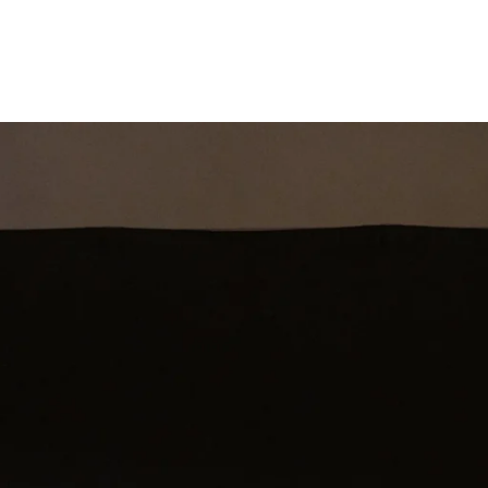
st
Theatershow
Training
Omdenkkrin