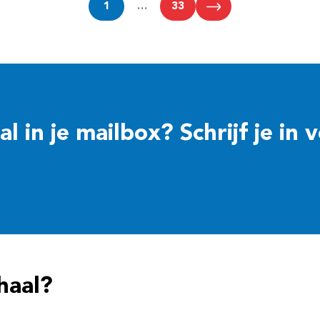
1
…
33
 in je mailbox? Schrijf je in 
haal?