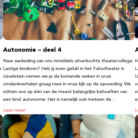
Autonomie – deel 4
Naar aanleiding van ons inmiddels uitverkochte theatercollege
N
e
Lastige kinderen? Heb jij even geluk! in het Fulcotheater in
L
IJsselstein nemen we je de komende weken in onze
I
omdenkverhalen graag mee in onze kijk op de opvoeding. We
o
richten ons op één van de meest belangrijke behoeften van
r
een kind: autonomie. Het is namelijk ook meteen de…
e
Lees meer
L