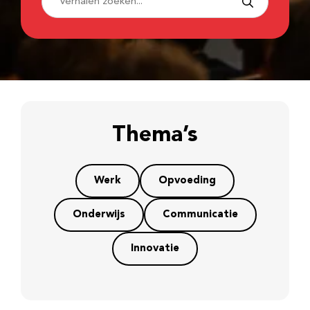
Thema’s
Werk
Opvoeding
Onderwijs
Communicatie
Innovatie