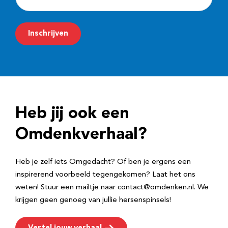
-
m
Inschrijven
a
i
l
a
d
Heb jij ook een
r
e
Omdenkverhaal?
s
Heb je zelf iets Omgedacht? Of ben je ergens een
inspirerend voorbeeld tegengekomen? Laat het ons
weten! Stuur een mailtje naar contact@omdenken.nl. We
krijgen geen genoeg van jullie hersenspinsels!