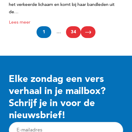
het verkeerde lichaam en komt bij haar bandleden uit
de…
Lees meer
1
…
34
Elke zondag een vers
verhaal in je mailbox?
Schrijf je in voor de
nieuwsbrief!
E