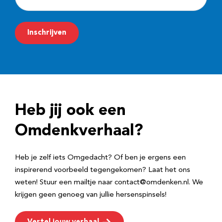
-
m
Inschrijven
a
i
l
a
d
Heb jij ook een
r
e
Omdenkverhaal?
s
Heb je zelf iets Omgedacht? Of ben je ergens een
inspirerend voorbeeld tegengekomen? Laat het ons
weten! Stuur een mailtje naar contact@omdenken.nl. We
krijgen geen genoeg van jullie hersenspinsels!