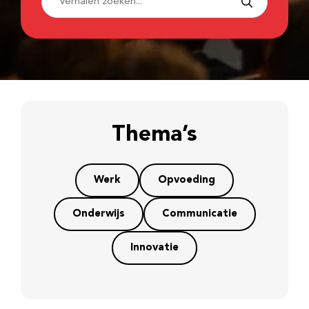
Thema’s
Werk
Opvoeding
Onderwijs
Communicatie
Innovatie