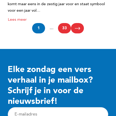
komt maar eens in de zestig jaar voor en staat symbool
voor een jaar vol…
Lees meer
1
…
33
Elke zondag een vers
verhaal in je mailbox?
Schrijf je in voor de
nieuwsbrief!
E