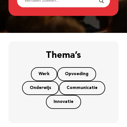
Thema’s
Werk
Opvoeding
Onderwijs
Communicatie
Innovatie