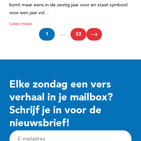
komt maar eens in de zestig jaar voor en staat symbool
voor een jaar vol…
Lees meer
1
…
33
Elke zondag een vers
verhaal in je mailbox?
Schrijf je in voor de
nieuwsbrief!
E