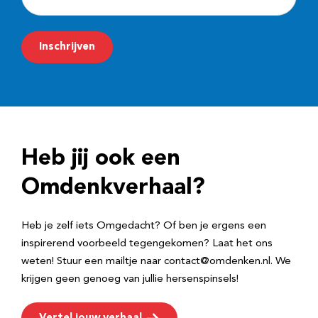
-
m
Inschrijven
a
i
l
a
d
Heb jij ook een
r
e
Omdenkverhaal?
s
Heb je zelf iets Omgedacht? Of ben je ergens een
inspirerend voorbeeld tegengekomen? Laat het ons
weten! Stuur een mailtje naar contact@omdenken.nl. We
krijgen geen genoeg van jullie hersenspinsels!