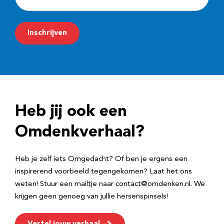
-
m
Inschrijven
a
i
l
a
d
Heb jij ook een
r
e
Omdenkverhaal?
s
Heb je zelf iets Omgedacht? Of ben je ergens een
inspirerend voorbeeld tegengekomen? Laat het ons
weten! Stuur een mailtje naar contact@omdenken.nl. We
krijgen geen genoeg van jullie hersenspinsels!