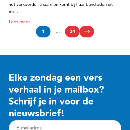
het verkeerde lichaam en komt bij haar bandleden uit
de…
Lees meer
1
…
34
Elke zondag een vers
verhaal in je mailbox?
Schrijf je in voor de
nieuwsbrief!
E