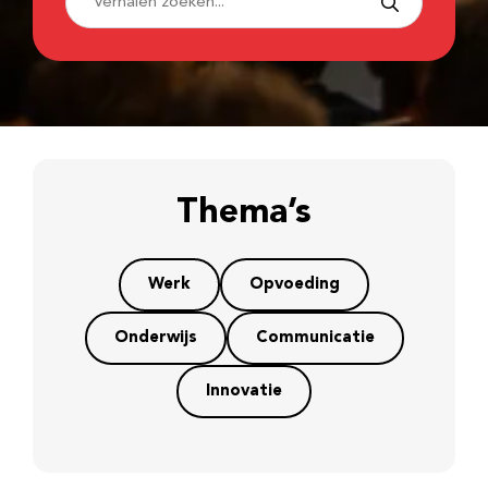
Thema’s
Werk
Opvoeding
Onderwijs
Communicatie
Innovatie