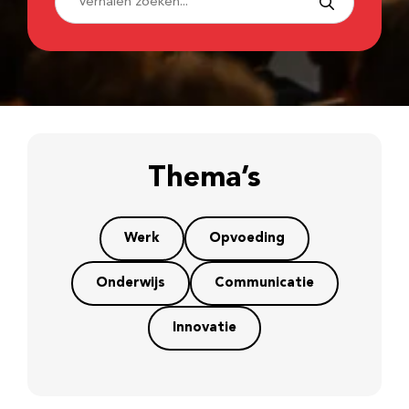
Thema’s
Werk
Opvoeding
Onderwijs
Communicatie
Innovatie