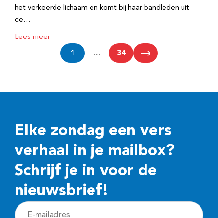
het verkeerde lichaam en komt bij haar bandleden uit
de…
Lees meer
1
…
34
Elke zondag een vers
verhaal in je mailbox?
Schrijf je in voor de
nieuwsbrief!
E