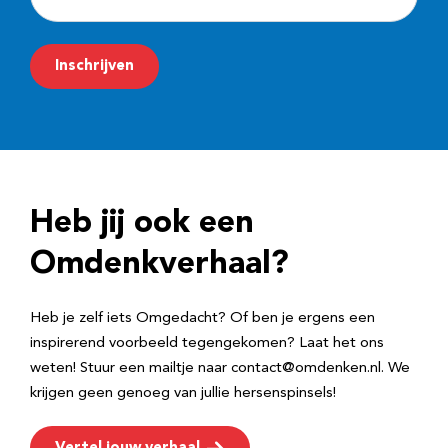
-
m
Inschrijven
a
i
l
a
d
Heb jij ook een
r
e
Omdenkverhaal?
s
Heb je zelf iets Omgedacht? Of ben je ergens een
inspirerend voorbeeld tegengekomen? Laat het ons
weten! Stuur een mailtje naar contact@omdenken.nl. We
krijgen geen genoeg van jullie hersenspinsels!