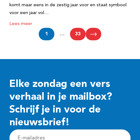
komt maar eens in de zestig jaar voor en staat symbool
voor een jaar vol…
Lees meer
1
…
33
Elke zondag een vers
verhaal in je mailbox?
Schrijf je in voor de
nieuwsbrief!
E