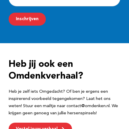
-
m
Inschrijven
a
i
l
a
d
Heb jij ook een
r
e
Omdenkverhaal?
s
Heb je zelf iets Omgedacht? Of ben je ergens een
inspirerend voorbeeld tegengekomen? Laat het ons
weten! Stuur een mailtje naar contact@omdenken.nl. We
krijgen geen genoeg van jullie hersenspinsels!