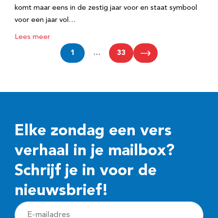
komt maar eens in de zestig jaar voor en staat symbool
voor een jaar vol…
Lees meer
1
…
33
Elke zondag een vers
verhaal in je mailbox?
Schrijf je in voor de
nieuwsbrief!
E