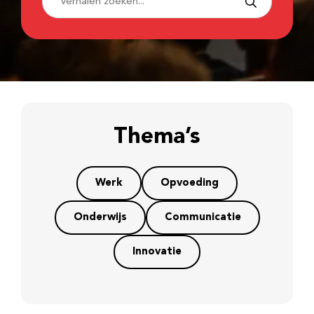
Thema’s
Werk
Opvoeding
Onderwijs
Communicatie
Innovatie