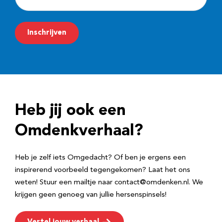
-
m
Inschrijven
a
i
l
a
d
Heb jij ook een
r
e
Omdenkverhaal?
s
Heb je zelf iets Omgedacht? Of ben je ergens een
inspirerend voorbeeld tegengekomen? Laat het ons
weten! Stuur een mailtje naar contact@omdenken.nl. We
krijgen geen genoeg van jullie hersenspinsels!