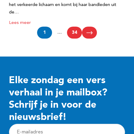
het verkeerde lichaam en komt bij haar bandleden uit
de…
Lees meer
1
…
34
Elke zondag een vers
verhaal in je mailbox?
Schrijf je in voor de
nieuwsbrief!
E