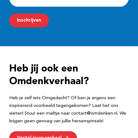
-
m
Inschrijven
a
i
l
a
d
Heb jij ook een
r
e
Omdenkverhaal?
s
Heb je zelf iets Omgedacht? Of ben je ergens een
inspirerend voorbeeld tegengekomen? Laat het ons
weten! Stuur een mailtje naar contact@omdenken.nl. We
krijgen geen genoeg van jullie hersenspinsels!