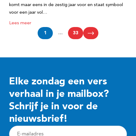
komt maar eens in de zestig jaar voor en staat symbool
voor een jaar vol…
Lees meer
1
…
33
Elke zondag een vers
verhaal in je mailbox?
Schrijf je in voor de
nieuwsbrief!
E