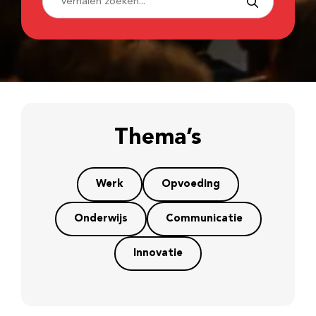
Thema’s
Werk
Opvoeding
Onderwijs
Communicatie
Innovatie