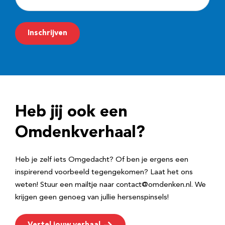
-
m
Inschrijven
a
i
l
a
d
Heb jij ook een
r
e
Omdenkverhaal?
s
Heb je zelf iets Omgedacht? Of ben je ergens een
inspirerend voorbeeld tegengekomen? Laat het ons
weten! Stuur een mailtje naar contact@omdenken.nl. We
krijgen geen genoeg van jullie hersenspinsels!