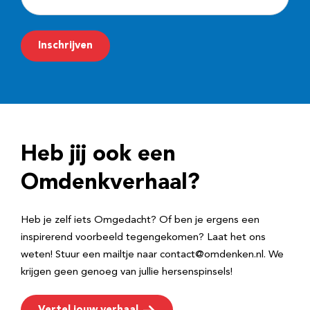
-
m
Inschrijven
a
i
l
a
d
Heb jij ook een
r
e
Omdenkverhaal?
s
Heb je zelf iets Omgedacht? Of ben je ergens een
inspirerend voorbeeld tegengekomen? Laat het ons
weten! Stuur een mailtje naar contact@omdenken.nl. We
krijgen geen genoeg van jullie hersenspinsels!