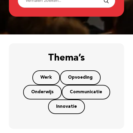
Thema’s
Werk
Opvoeding
Onderwijs
Communicatie
Innovatie