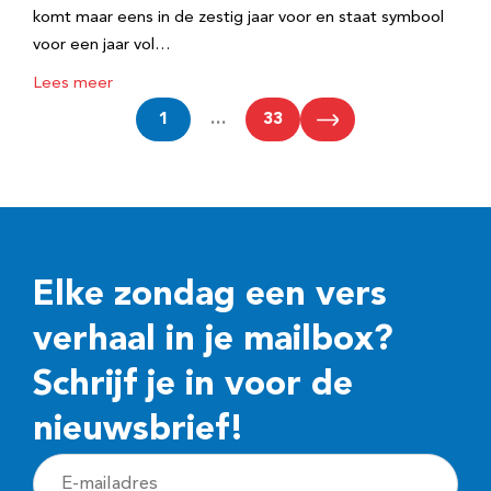
komt maar eens in de zestig jaar voor en staat symbool
voor een jaar vol…
Lees meer
1
…
33
Elke zondag een vers
verhaal in je mailbox?
Schrijf je in voor de
nieuwsbrief!
E