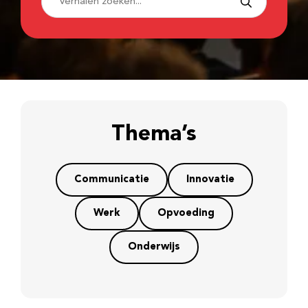
Thema’s
Communicatie
Innovatie
Werk
Opvoeding
Onderwijs