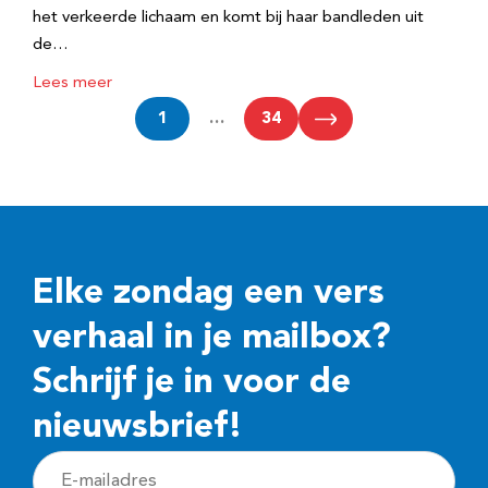
het verkeerde lichaam en komt bij haar bandleden uit
de…
Lees meer
1
…
34
Elke zondag een vers
verhaal in je mailbox?
Schrijf je in voor de
nieuwsbrief!
E