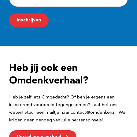
-
m
Inschrijven
a
i
l
a
d
Heb jij ook een
r
e
Omdenkverhaal?
s
Heb je zelf iets Omgedacht? Of ben je ergens een
inspirerend voorbeeld tegengekomen? Laat het ons
weten! Stuur een mailtje naar contact@omdenken.nl. We
krijgen geen genoeg van jullie hersenspinsels!