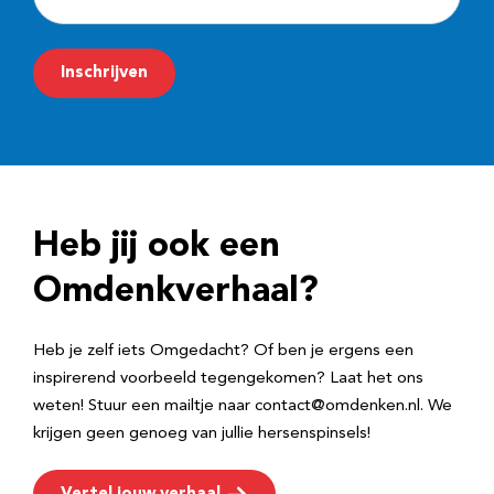
-
m
Inschrijven
a
i
l
a
d
Heb jij ook een
r
e
Omdenkverhaal?
s
Heb je zelf iets Omgedacht? Of ben je ergens een
inspirerend voorbeeld tegengekomen? Laat het ons
weten! Stuur een mailtje naar contact@omdenken.nl. We
krijgen geen genoeg van jullie hersenspinsels!