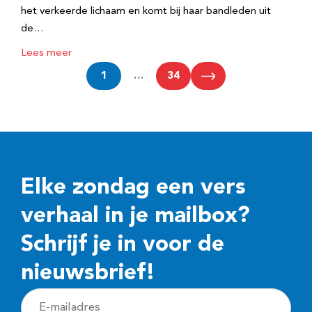
het verkeerde lichaam en komt bij haar bandleden uit
de…
Lees meer
1
…
34
Elke zondag een vers
verhaal in je mailbox?
Schrijf je in voor de
nieuwsbrief!
E