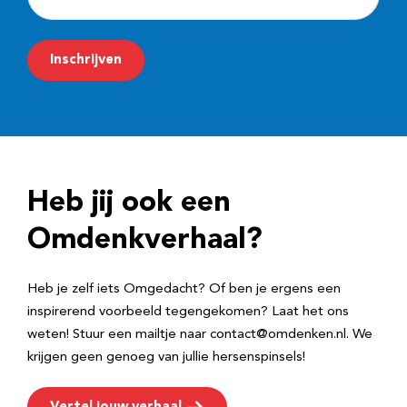
-
m
Inschrijven
a
i
l
a
d
Heb jij ook een
r
e
Omdenkverhaal?
s
Heb je zelf iets Omgedacht? Of ben je ergens een
inspirerend voorbeeld tegengekomen? Laat het ons
weten! Stuur een mailtje naar contact@omdenken.nl. We
krijgen geen genoeg van jullie hersenspinsels!