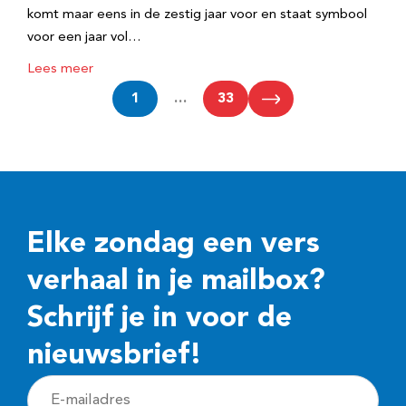
komt maar eens in de zestig jaar voor en staat symbool
voor een jaar vol…
Lees meer
1
…
33
Elke zondag een vers
verhaal in je mailbox?
Schrijf je in voor de
nieuwsbrief!
E