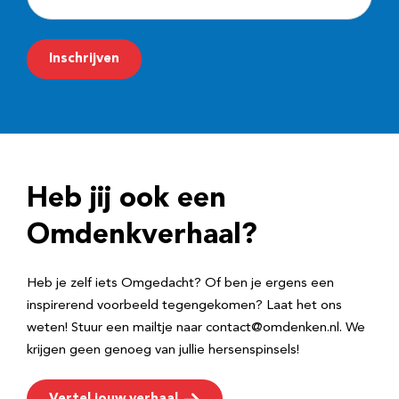
-
m
Inschrijven
a
i
l
a
d
Heb jij ook een
r
e
Omdenkverhaal?
s
Heb je zelf iets Omgedacht? Of ben je ergens een
inspirerend voorbeeld tegengekomen? Laat het ons
weten! Stuur een mailtje naar contact@omdenken.nl. We
krijgen geen genoeg van jullie hersenspinsels!