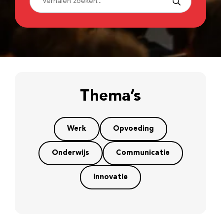
Thema’s
Werk
Opvoeding
Onderwijs
Communicatie
Innovatie