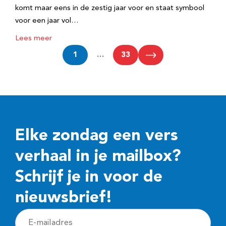
komt maar eens in de zestig jaar voor en staat symbool
voor een jaar vol…
Lees meer
1
…
33
Elke zondag een vers
verhaal in je mailbox?
Schrijf je in voor de
nieuwsbrief!
E