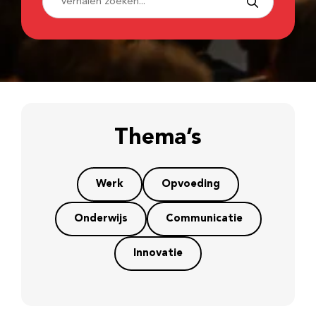
Thema’s
Werk
Opvoeding
Onderwijs
Communicatie
Innovatie