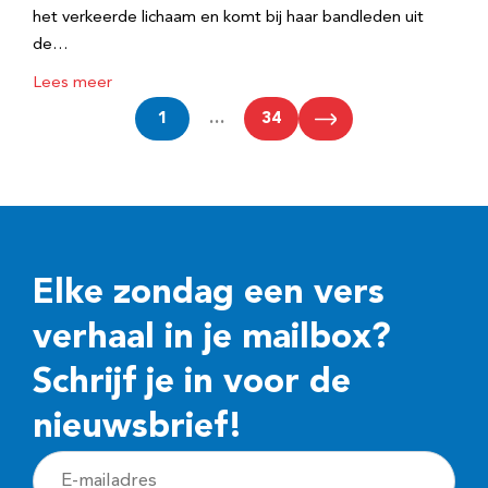
het verkeerde lichaam en komt bij haar bandleden uit
de…
Lees meer
1
…
34
Elke zondag een vers
verhaal in je mailbox?
Schrijf je in voor de
nieuwsbrief!
E