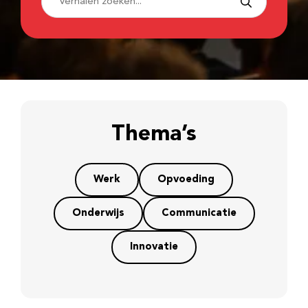
Thema’s
Werk
Opvoeding
Onderwijs
Communicatie
Innovatie