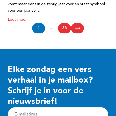
komt maar eens in de zestig jaar voor en staat symbool
voor een jaar vol…
Lees meer
1
…
33
Elke zondag een vers
verhaal in je mailbox?
Schrijf je in voor de
nieuwsbrief!
E