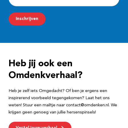
-
m
Inschrijven
a
i
l
a
d
Heb jij ook een
r
e
Omdenkverhaal?
s
Heb je zelf iets Omgedacht? Of ben je ergens een
inspirerend voorbeeld tegengekomen? Laat het ons
weten! Stuur een mailtje naar contact@omdenken.nl. We
krijgen geen genoeg van jullie hersenspinsels!