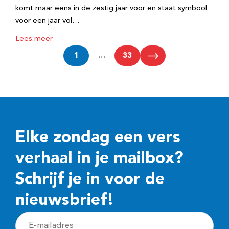
komt maar eens in de zestig jaar voor en staat symbool
voor een jaar vol…
Lees meer
1
…
33
Elke zondag een vers
verhaal in je mailbox?
Schrijf je in voor de
nieuwsbrief!
E