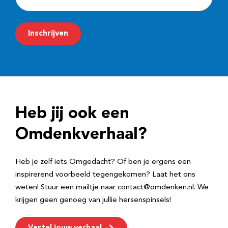
-
m
Inschrijven
a
i
l
a
d
Heb jij ook een
r
e
Omdenkverhaal?
s
Heb je zelf iets Omgedacht? Of ben je ergens een
inspirerend voorbeeld tegengekomen? Laat het ons
weten! Stuur een mailtje naar contact@omdenken.nl. We
krijgen geen genoeg van jullie hersenspinsels!