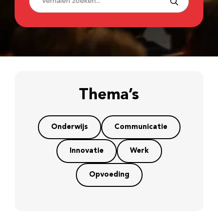
Thema’s
Onderwijs
Communicatie
Innovatie
Werk
Opvoeding