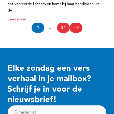
het verkeerde lichaam en komt bij haar bandleden uit
de…
Lees meer
1
…
34
Elke zondag een vers
verhaal in je mailbox?
Schrijf je in voor de
nieuwsbrief!
E