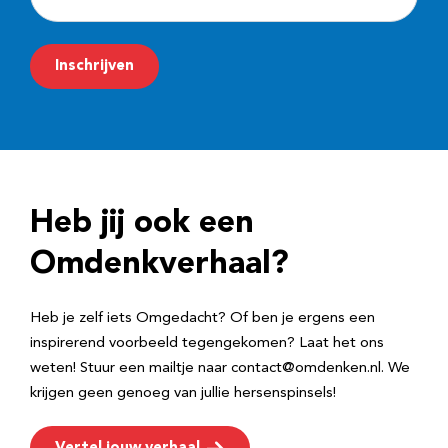
-
m
Inschrijven
a
i
l
a
d
Heb jij ook een
r
e
Omdenkverhaal?
s
Heb je zelf iets Omgedacht? Of ben je ergens een
inspirerend voorbeeld tegengekomen? Laat het ons
weten! Stuur een mailtje naar contact@omdenken.nl. We
krijgen geen genoeg van jullie hersenspinsels!