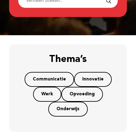
Thema’s
Communicatie
Innovatie
Werk
Opvoeding
Onderwijs