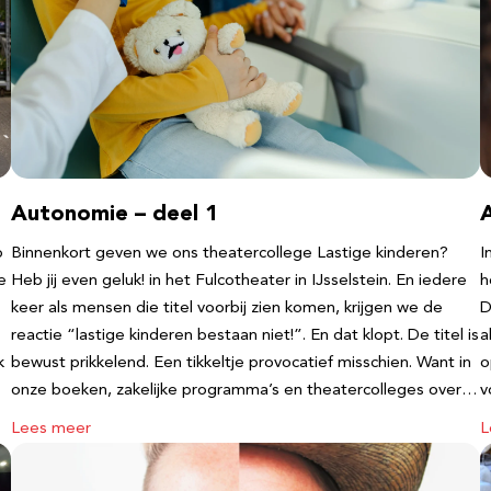
Autonomie – deel 1
b
Binnenkort geven we ons theatercollege Lastige kinderen?
I
e
Heb jij even geluk! in het Fulcotheater in IJsselstein. En iedere
h
keer als mensen die titel voorbij zien komen, krijgen we de
D
reactie “lastige kinderen bestaan niet!”. En dat klopt. De titel is
a
k
bewust prikkelend. Een tikkeltje provocatief misschien. Want in
o
onze boeken, zakelijke programma’s en theatercolleges over…
v
Lees meer
L