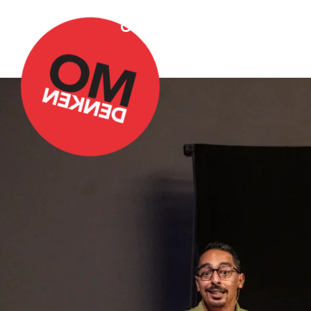
Over Omdenken
Podca