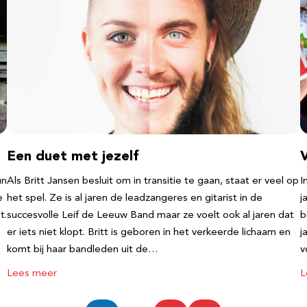
Een duet met jezelf
un
Als Britt Jansen besluit om in transitie te gaan, staat er veel op
I
e
het spel. Ze is al jaren de leadzangeres en gitarist in de
j
t.
succesvolle Leif de Leeuw Band maar ze voelt ook al jaren dat
b
er iets niet klopt. Britt is geboren in het verkeerde lichaam en
j
komt bij haar bandleden uit de…
v
Lees meer
L