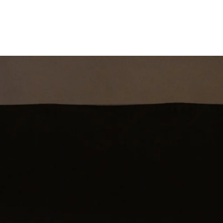
st
Theatershow
Training
Omdenkkrin