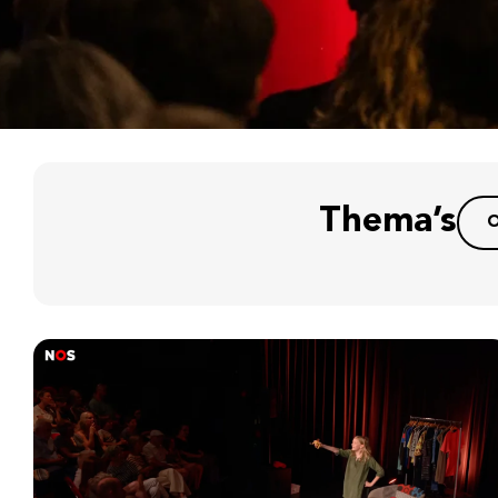
Thema’s
O