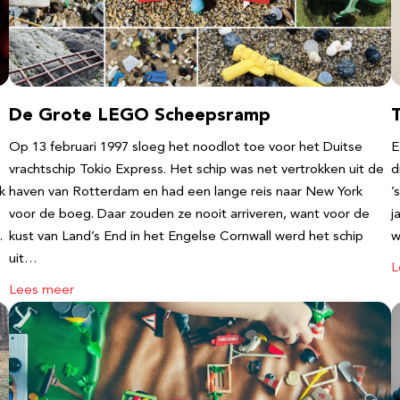
De Grote LEGO Scheepsramp
T
Op 13 februari 1997 sloeg het noodlot toe voor het Duitse
E
vrachtschip Tokio Express. Het schip was net vertrokken uit de
d
k
haven van Rotterdam en had een lange reis naar New York
’
voor de boeg. Daar zouden ze nooit arriveren, want voor de
j
…
kust van Land’s End in het Engelse Cornwall werd het schip
w
uit…
L
Lees meer