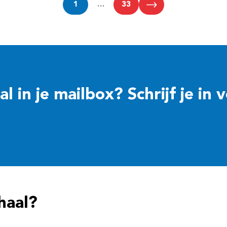
1
…
33
 in je mailbox? Schrijf je in 
haal?