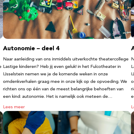
Autonomie – deel 4
Naar aanleiding van ons inmiddels uitverkochte theatercollege
N
e
Lastige kinderen? Heb jij even geluk! in het Fulcotheater in
L
IJsselstein nemen we je de komende weken in onze
I
omdenkverhalen graag mee in onze kijk op de opvoeding. We
o
richten ons op één van de meest belangrijke behoeften van
r
een kind: autonomie. Het is namelijk ook meteen de…
e
Lees meer
L