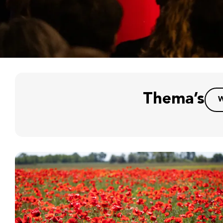
Thema’s
W