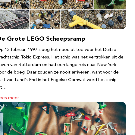
De Grote LEGO Scheepsramp
p 13 februari 1997 sloeg het noodlot toe voor het Duitse
rachtschip Tokio Express. Het schip was net vertrokken uit de
aven van Rotterdam en had een lange reis naar New York
oor de boeg. Daar zouden ze nooit arriveren, want voor de
ust van Land’s End in het Engelse Cornwall werd het schip
it…
ees meer