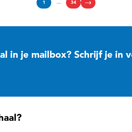
1
…
34
 in je mailbox? Schrijf je in 
haal?