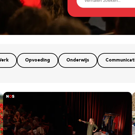
erk
Opvoeding
Onderwijs
Communicat