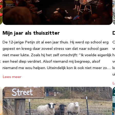
Mijn jaar als thuiszitter
De 12-jarige Petijn zit al een jaar thuis. Hij werd op school erg
O
gepest en kreeg daar zoveel stress van dat naar school gaan
v
niet meer lukte. Zoals hij het zelf omschrijft: “Ik voelde eigenlijk
h
t
een heel diep verdriet. Alsof niemand mij begreep, alsof
v
niemand me wou helpen. Uiteindelijk kon ik ook niet meer zo…
k
u
Lees meer
L