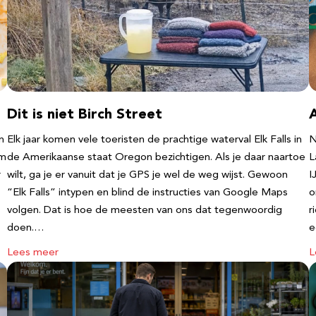
Dit is niet Birch Street
n
Elk jaar komen vele toeristen de prachtige waterval Elk Falls in
N
‘m
de Amerikaanse staat Oregon bezichtigen. Als je daar naartoe
L
r
wilt, ga je er vanuit dat je GPS je wel de weg wijst. Gewoon
I
“Elk Falls” intypen en blind de instructies van Google Maps
o
volgen. Dat is hoe de meesten van ons dat tegenwoordig
r
doen.…
e
Lees meer
L