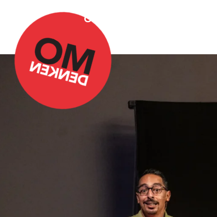
Over Omdenken
Podca