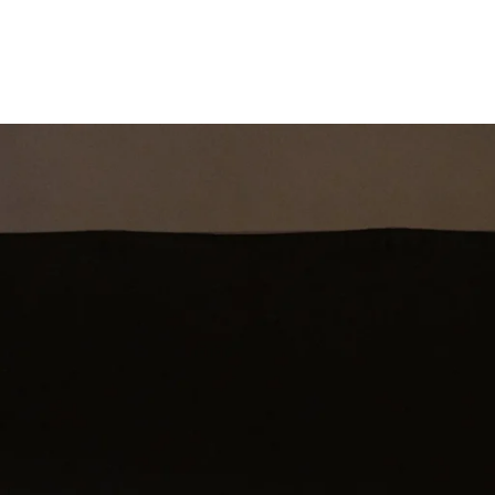
st
Theatershow
Training
Omdenkkrin