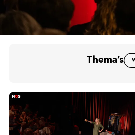
Thema’s
W