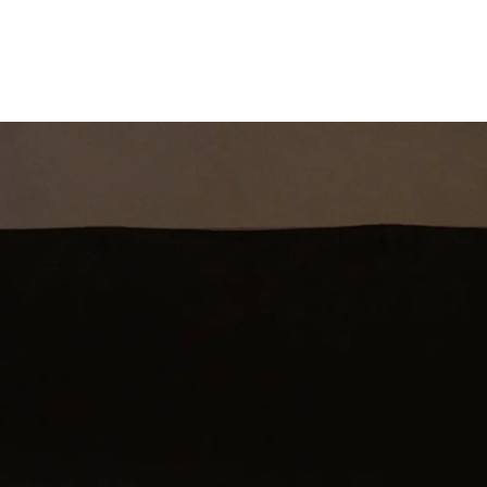
st
Theatershow
Training
Omdenkkrin