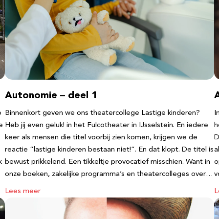
Autonomie – deel 1
b
Binnenkort geven we ons theatercollege Lastige kinderen?
I
e
Heb jij even geluk! in het Fulcotheater in IJsselstein. En iedere
h
keer als mensen die titel voorbij zien komen, krijgen we de
D
reactie “lastige kinderen bestaan niet!”. En dat klopt. De titel is
a
k
bewust prikkelend. Een tikkeltje provocatief misschien. Want in
o
onze boeken, zakelijke programma’s en theatercolleges over…
v
Lees meer
L