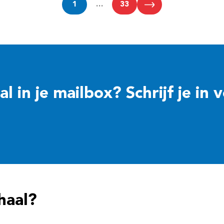
1
…
33
 in je mailbox? Schrijf je in 
haal?