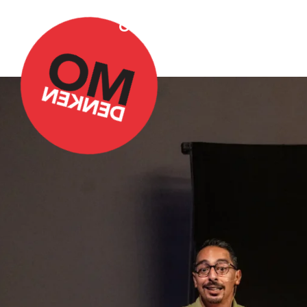
Over Omdenken
Podca