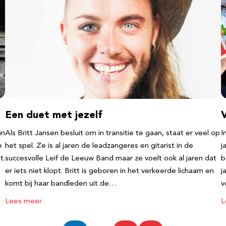
Een duet met jezelf
un
Als Britt Jansen besluit om in transitie te gaan, staat er veel op
I
e
het spel. Ze is al jaren de leadzangeres en gitarist in de
j
t.
succesvolle Leif de Leeuw Band maar ze voelt ook al jaren dat
b
er iets niet klopt. Britt is geboren in het verkeerde lichaam en
j
komt bij haar bandleden uit de…
v
Lees meer
L