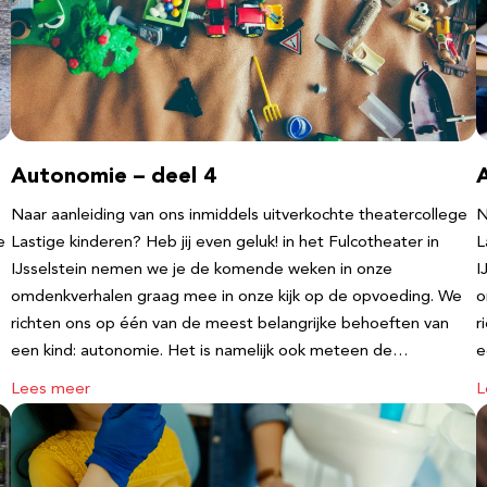
Autonomie – deel 4
Naar aanleiding van ons inmiddels uitverkochte theatercollege
N
e
Lastige kinderen? Heb jij even geluk! in het Fulcotheater in
L
IJsselstein nemen we je de komende weken in onze
I
omdenkverhalen graag mee in onze kijk op de opvoeding. We
o
richten ons op één van de meest belangrijke behoeften van
r
een kind: autonomie. Het is namelijk ook meteen de…
e
Lees meer
L