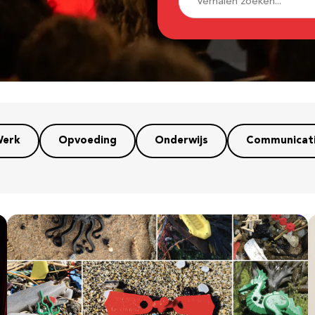
erk
Opvoeding
Onderwijs
Communicat