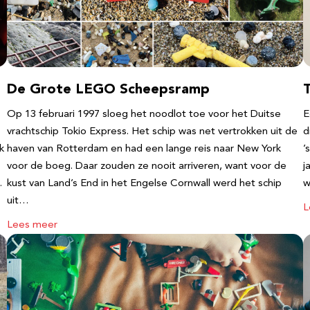
De Grote LEGO Scheepsramp
T
Op 13 februari 1997 sloeg het noodlot toe voor het Duitse
E
vrachtschip Tokio Express. Het schip was net vertrokken uit de
d
k
haven van Rotterdam en had een lange reis naar New York
’
voor de boeg. Daar zouden ze nooit arriveren, want voor de
j
…
kust van Land’s End in het Engelse Cornwall werd het schip
w
uit…
L
Lees meer