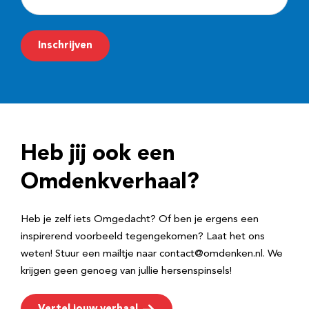
-
m
Inschrijven
a
i
l
a
d
Heb jij ook een
r
e
Omdenkverhaal?
s
Heb je zelf iets Omgedacht? Of ben je ergens een
inspirerend voorbeeld tegengekomen? Laat het ons
weten! Stuur een mailtje naar contact@omdenken.nl. We
krijgen geen genoeg van jullie hersenspinsels!