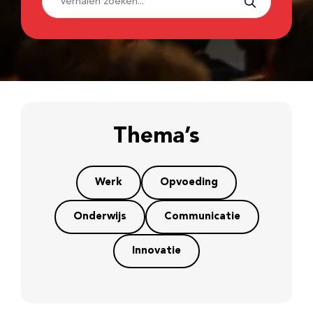
Thema’s
Werk
Opvoeding
Onderwijs
Communicatie
Innovatie