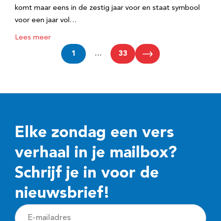
komt maar eens in de zestig jaar voor en staat symbool
voor een jaar vol…
Lees meer
1
…
33
Elke zondag een vers
verhaal in je mailbox?
Schrijf je in voor de
nieuwsbrief!
E