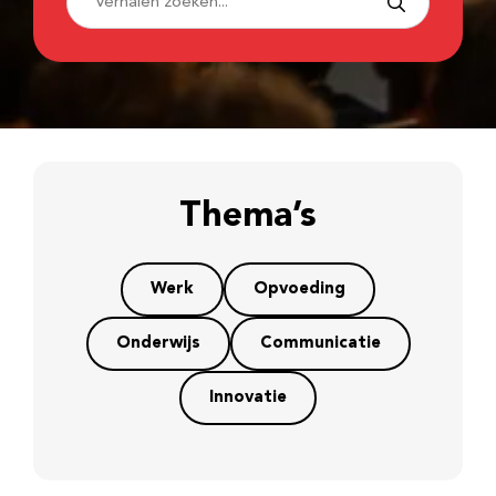
Thema’s
Werk
Opvoeding
Onderwijs
Communicatie
Innovatie