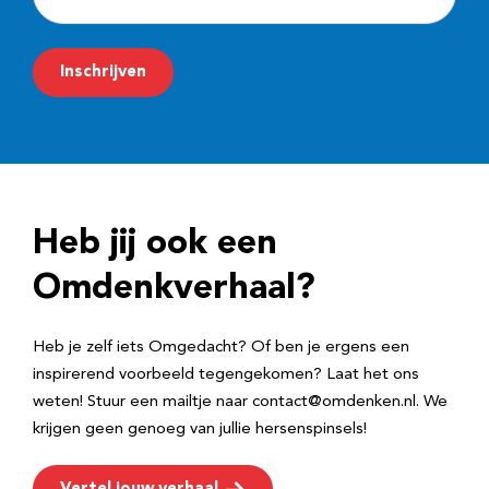
-
m
Inschrijven
a
i
l
a
d
Heb jij ook een
r
e
Omdenkverhaal?
s
Heb je zelf iets Omgedacht? Of ben je ergens een
inspirerend voorbeeld tegengekomen? Laat het ons
weten! Stuur een mailtje naar contact@omdenken.nl. We
krijgen geen genoeg van jullie hersenspinsels!