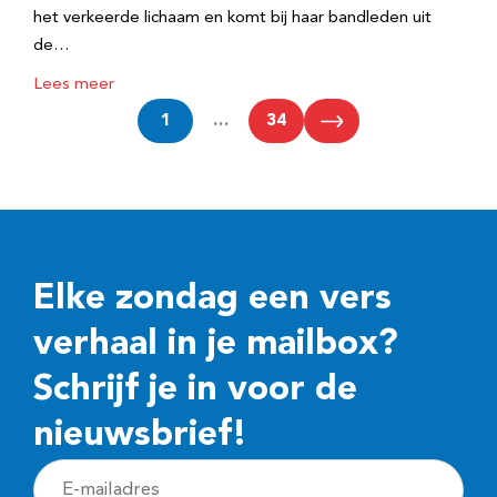
het verkeerde lichaam en komt bij haar bandleden uit
de…
Lees meer
1
…
34
Elke zondag een vers
verhaal in je mailbox?
Schrijf je in voor de
nieuwsbrief!
E