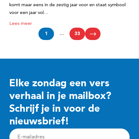
komt maar eens in de zestig jaar voor en staat symbool
voor een jaar vol…
Lees meer
1
…
33
Elke zondag een vers
verhaal in je mailbox?
Schrijf je in voor de
nieuwsbrief!
E