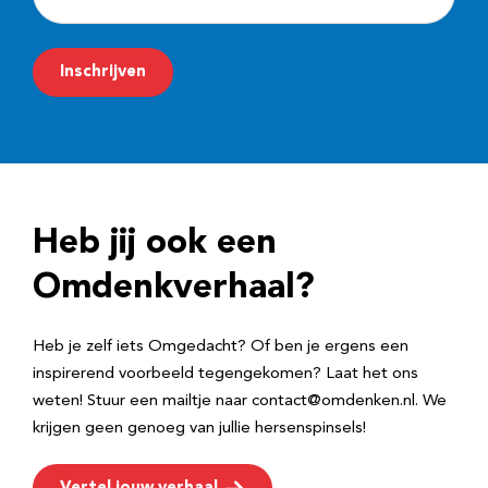
-
m
Inschrijven
a
i
l
a
d
Heb jij ook een
r
e
Omdenkverhaal?
s
Heb je zelf iets Omgedacht? Of ben je ergens een
inspirerend voorbeeld tegengekomen? Laat het ons
weten! Stuur een mailtje naar contact@omdenken.nl. We
krijgen geen genoeg van jullie hersenspinsels!