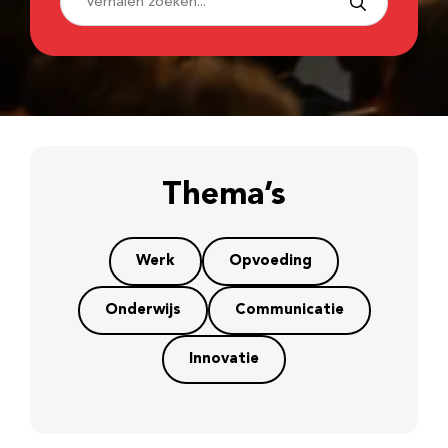
Thema’s
Werk
Opvoeding
Onderwijs
Communicatie
Innovatie