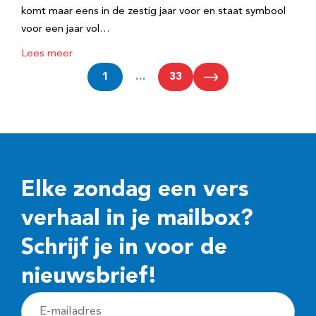
komt maar eens in de zestig jaar voor en staat symbool
voor een jaar vol…
Lees meer
1
…
33
Elke zondag een vers
verhaal in je mailbox?
Schrijf je in voor de
nieuwsbrief!
E