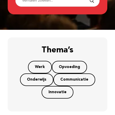
Thema’s
Werk
Opvoeding
Onderwijs
Communicatie
Innovatie