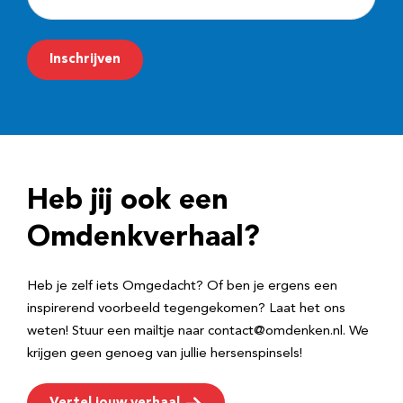
-
m
Inschrijven
a
i
l
a
d
Heb jij ook een
r
e
Omdenkverhaal?
s
Heb je zelf iets Omgedacht? Of ben je ergens een
inspirerend voorbeeld tegengekomen? Laat het ons
weten! Stuur een mailtje naar contact@omdenken.nl. We
krijgen geen genoeg van jullie hersenspinsels!