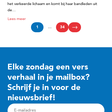
het verkeerde lichaam en komt bij haar bandleden uit
de…
Lees meer
1
…
34
Elke zondag een vers
verhaal in je mailbox?
Schrijf je in voor de
nieuwsbrief!
E