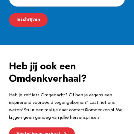
-
m
Inschrijven
a
i
l
a
d
Heb jij ook een
r
e
Omdenkverhaal?
s
Heb je zelf iets Omgedacht? Of ben je ergens een
inspirerend voorbeeld tegengekomen? Laat het ons
weten! Stuur een mailtje naar contact@omdenken.nl. We
krijgen geen genoeg van jullie hersenspinsels!