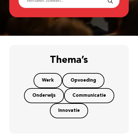
Thema’s
Werk
Opvoeding
Onderwijs
Communicatie
Innovatie