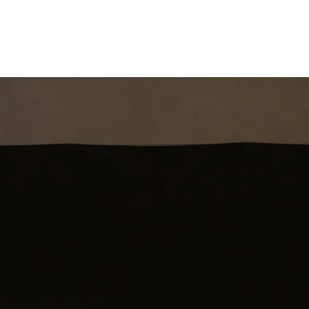
st
Theatershow
Training
Omdenkkrin