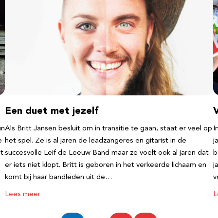
Een duet met jezelf
un
Als Britt Jansen besluit om in transitie te gaan, staat er veel op
I
e
het spel. Ze is al jaren de leadzangeres en gitarist in de
j
t.
succesvolle Leif de Leeuw Band maar ze voelt ook al jaren dat
b
er iets niet klopt. Britt is geboren in het verkeerde lichaam en
j
komt bij haar bandleden uit de…
v
Lees meer
L