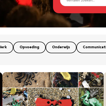
erk
Opvoeding
Onderwijs
Communicat