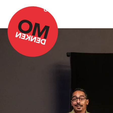
Over Omdenken
Podca