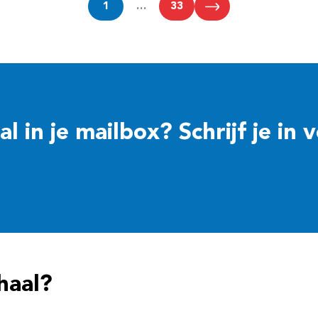
1
…
33
 in je mailbox? Schrijf je in 
haal?