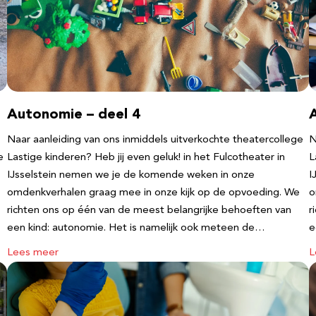
Autonomie – deel 4
Naar aanleiding van ons inmiddels uitverkochte theatercollege
N
e
Lastige kinderen? Heb jij even geluk! in het Fulcotheater in
L
IJsselstein nemen we je de komende weken in onze
I
omdenkverhalen graag mee in onze kijk op de opvoeding. We
o
richten ons op één van de meest belangrijke behoeften van
r
een kind: autonomie. Het is namelijk ook meteen de…
e
Lees meer
L