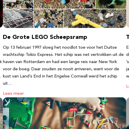
De Grote LEGO Scheepsramp
T
Op 13 februari 1997 sloeg het noodlot toe voor het Duitse
E
vrachtschip Tokio Express. Het schip was net vertrokken uit de
d
k
haven van Rotterdam en had een lange reis naar New York
’
voor de boeg. Daar zouden ze nooit arriveren, want voor de
j
…
kust van Land’s End in het Engelse Cornwall werd het schip
w
uit…
L
Lees meer