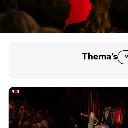
Thema’s
W