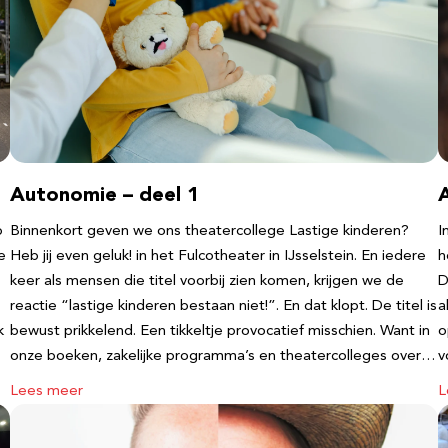
Autonomie – deel 1
b
Binnenkort geven we ons theatercollege Lastige kinderen?
I
e
Heb jij even geluk! in het Fulcotheater in IJsselstein. En iedere
h
keer als mensen die titel voorbij zien komen, krijgen we de
D
reactie “lastige kinderen bestaan niet!”. En dat klopt. De titel is
a
k
bewust prikkelend. Een tikkeltje provocatief misschien. Want in
o
onze boeken, zakelijke programma’s en theatercolleges over…
v
Lees meer
L