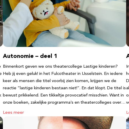
Autonomie – deel 1
b
Binnenkort geven we ons theatercollege Lastige kinderen?
I
e
Heb jij even geluk! in het Fulcotheater in IJsselstein. En iedere
h
keer als mensen die titel voorbij zien komen, krijgen we de
D
reactie “lastige kinderen bestaan niet!”. En dat klopt. De titel is
a
k
bewust prikkelend. Een tikkeltje provocatief misschien. Want in
o
onze boeken, zakelijke programma’s en theatercolleges over…
v
Lees meer
L