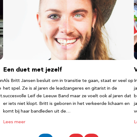
Een duet met jezelf
un
Als Britt Jansen besluit om in transitie te gaan, staat er veel op
I
e
het spel. Ze is al jaren de leadzangeres en gitarist in de
j
t.
succesvolle Leif de Leeuw Band maar ze voelt ook al jaren dat
b
er iets niet klopt. Britt is geboren in het verkeerde lichaam en
j
komt bij haar bandleden uit de…
v
Lees meer
L