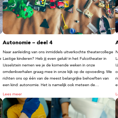
Autonomie – deel 4
Naar aanleiding van ons inmiddels uitverkochte theatercollege
N
e
Lastige kinderen? Heb jij even geluk! in het Fulcotheater in
L
IJsselstein nemen we je de komende weken in onze
I
omdenkverhalen graag mee in onze kijk op de opvoeding. We
o
richten ons op één van de meest belangrijke behoeften van
r
een kind: autonomie. Het is namelijk ook meteen de…
e
Lees meer
L