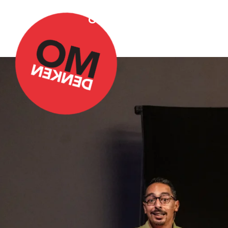
Over Omdenken
Podca