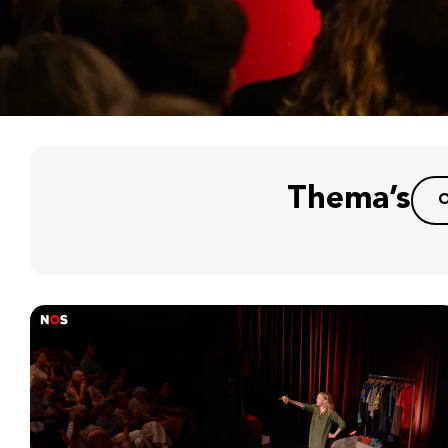
Thema’s
O