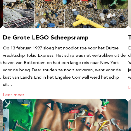
De Grote LEGO Scheepsramp
T
Op 13 februari 1997 sloeg het noodlot toe voor het Duitse
E
vrachtschip Tokio Express. Het schip was net vertrokken uit de
d
k
haven van Rotterdam en had een lange reis naar New York
’
voor de boeg. Daar zouden ze nooit arriveren, want voor de
j
…
kust van Land’s End in het Engelse Cornwall werd het schip
w
uit…
L
Lees meer