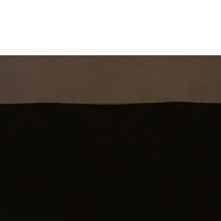
st
Theatershow
Training
Omdenkkrin