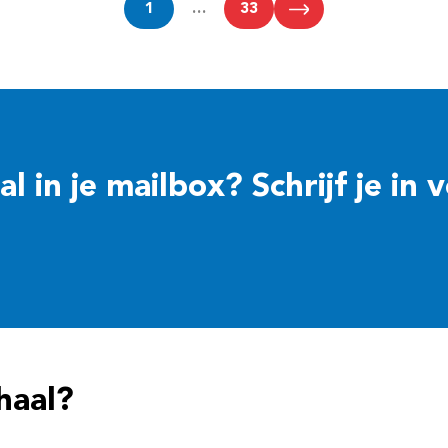
1
…
33
 in je mailbox? Schrijf je in 
haal?