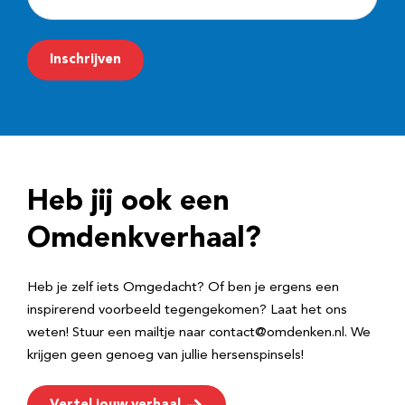
-
m
Inschrijven
a
i
l
a
d
Heb jij ook een
r
e
Omdenkverhaal?
s
Heb je zelf iets Omgedacht? Of ben je ergens een
inspirerend voorbeeld tegengekomen? Laat het ons
weten! Stuur een mailtje naar contact@omdenken.nl. We
krijgen geen genoeg van jullie hersenspinsels!