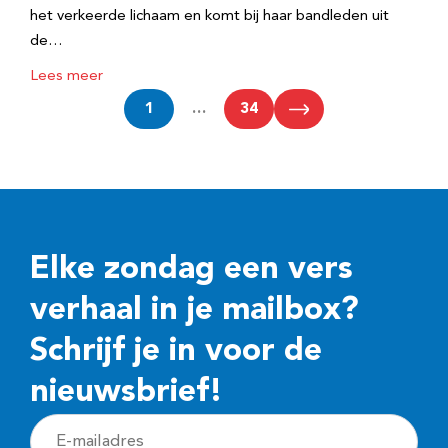
het verkeerde lichaam en komt bij haar bandleden uit
de…
Lees meer
1
…
34
Elke zondag een vers
verhaal in je mailbox?
Schrijf je in voor de
nieuwsbrief!
E