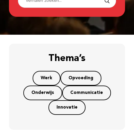
Thema’s
Werk
Opvoeding
Onderwijs
Communicatie
Innovatie