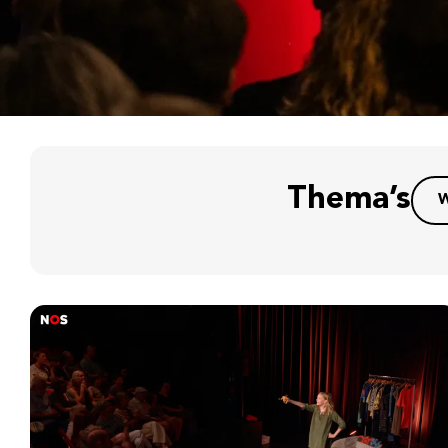
Thema’s
W