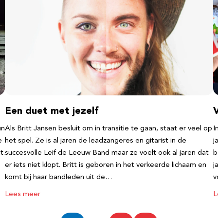
Een duet met jezelf
un
Als Britt Jansen besluit om in transitie te gaan, staat er veel op
I
e
het spel. Ze is al jaren de leadzangeres en gitarist in de
j
t.
succesvolle Leif de Leeuw Band maar ze voelt ook al jaren dat
b
er iets niet klopt. Britt is geboren in het verkeerde lichaam en
j
komt bij haar bandleden uit de…
v
Lees meer
L