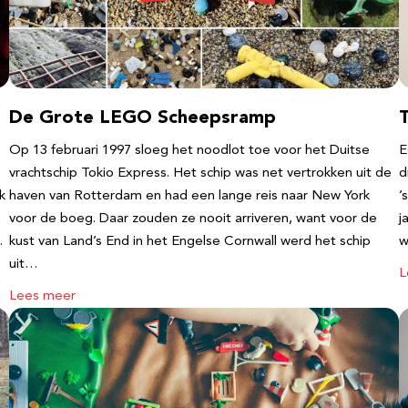
De Grote LEGO Scheepsramp
T
Op 13 februari 1997 sloeg het noodlot toe voor het Duitse
E
vrachtschip Tokio Express. Het schip was net vertrokken uit de
d
k
haven van Rotterdam en had een lange reis naar New York
’
voor de boeg. Daar zouden ze nooit arriveren, want voor de
j
…
kust van Land’s End in het Engelse Cornwall werd het schip
w
uit…
L
Lees meer