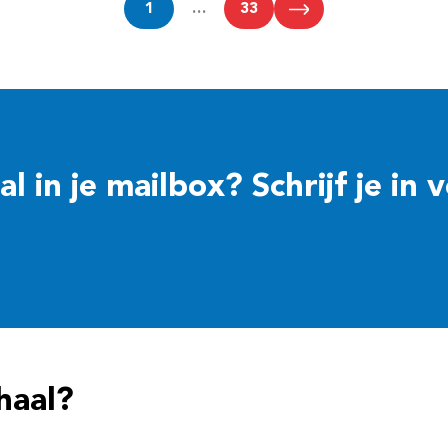
1
…
33
 in je mailbox? Schrijf je in 
haal?