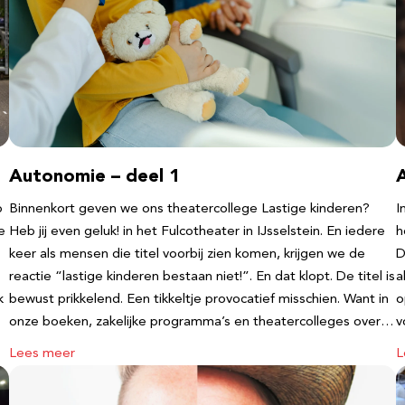
Autonomie – deel 1
b
Binnenkort geven we ons theatercollege Lastige kinderen?
I
e
Heb jij even geluk! in het Fulcotheater in IJsselstein. En iedere
h
keer als mensen die titel voorbij zien komen, krijgen we de
D
reactie “lastige kinderen bestaan niet!”. En dat klopt. De titel is
a
k
bewust prikkelend. Een tikkeltje provocatief misschien. Want in
o
onze boeken, zakelijke programma’s en theatercolleges over…
v
Lees meer
L