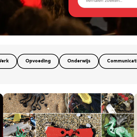
erk
Opvoeding
Onderwijs
Communicat