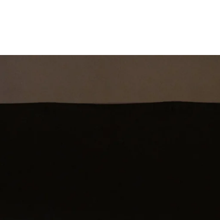
st
Theatershow
Training
Omdenkkrin