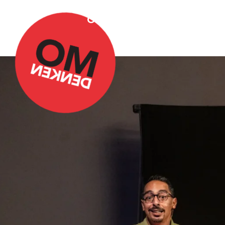
Over Omdenken
Podca