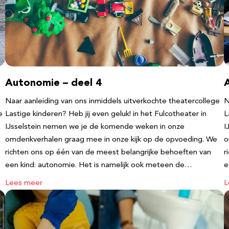
Autonomie – deel 4
Naar aanleiding van ons inmiddels uitverkochte theatercollege
N
e
Lastige kinderen? Heb jij even geluk! in het Fulcotheater in
L
IJsselstein nemen we je de komende weken in onze
I
omdenkverhalen graag mee in onze kijk op de opvoeding. We
o
richten ons op één van de meest belangrijke behoeften van
r
een kind: autonomie. Het is namelijk ook meteen de…
e
Lees meer
L