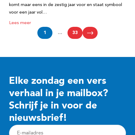
komt maar eens in de zestig jaar voor en staat symbool
voor een jaar vol…
Lees meer
1
…
33
Elke zondag een vers
verhaal in je mailbox?
Schrijf je in voor de
nieuwsbrief!
E