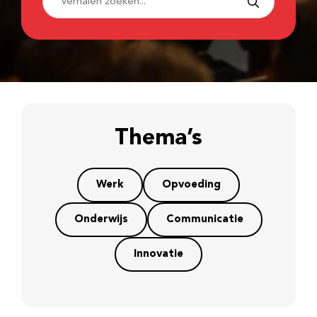
Thema’s
Werk
Opvoeding
Onderwijs
Communicatie
Innovatie