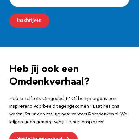
-
m
Inschrijven
a
i
l
a
d
Heb jij ook een
r
e
Omdenkverhaal?
s
Heb je zelf iets Omgedacht? Of ben je ergens een
inspirerend voorbeeld tegengekomen? Laat het ons
weten! Stuur een mailtje naar contact@omdenken.nl. We
krijgen geen genoeg van jullie hersenspinsels!