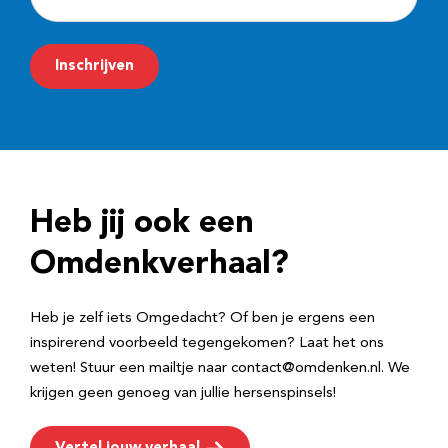
-
m
Inschrijven
a
i
l
a
d
Heb jij ook een
r
e
Omdenkverhaal?
s
Heb je zelf iets Omgedacht? Of ben je ergens een
inspirerend voorbeeld tegengekomen? Laat het ons
weten! Stuur een mailtje naar contact@omdenken.nl. We
krijgen geen genoeg van jullie hersenspinsels!