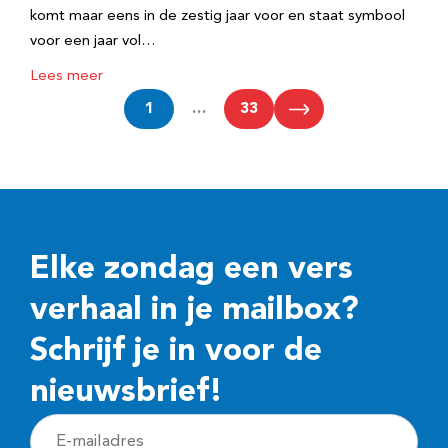
komt maar eens in de zestig jaar voor en staat symbool
voor een jaar vol…
Lees meer
1
…
33
Elke zondag een vers
verhaal in je mailbox?
Schrijf je in voor de
nieuwsbrief!
E