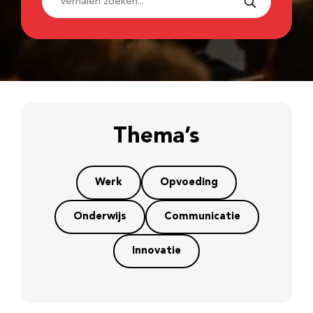
Thema’s
Werk
Opvoeding
Onderwijs
Communicatie
Innovatie