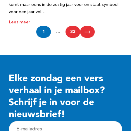
komt maar eens in de zestig jaar voor en staat symbool
voor een jaar vol…
Lees meer
1
…
33
Elke zondag een vers
verhaal in je mailbox?
Schrijf je in voor de
nieuwsbrief!
E