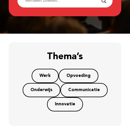
Thema’s
Werk
Opvoeding
Onderwijs
Communicatie
Innovatie