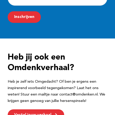
-
m
Inschrijven
a
i
l
a
d
Heb jij ook een
r
e
Omdenkverhaal?
s
Heb je zelf iets Omgedacht? Of ben je ergens een
inspirerend voorbeeld tegengekomen? Laat het ons
weten! Stuur een mailtje naar contact@omdenken.nl. We
krijgen geen genoeg van jullie hersenspinsels!