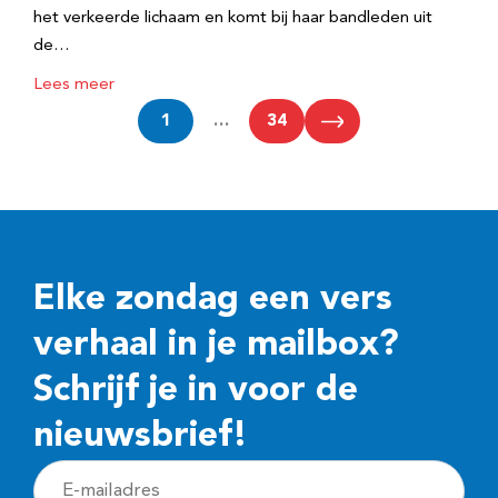
het verkeerde lichaam en komt bij haar bandleden uit
de…
Lees meer
1
…
34
Elke zondag een vers
verhaal in je mailbox?
Schrijf je in voor de
nieuwsbrief!
E