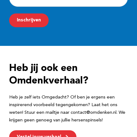
-
m
Inschrijven
a
i
l
a
d
Heb jij ook een
r
e
Omdenkverhaal?
s
Heb je zelf iets Omgedacht? Of ben je ergens een
inspirerend voorbeeld tegengekomen? Laat het ons
weten! Stuur een mailtje naar contact@omdenken.nl. We
krijgen geen genoeg van jullie hersenspinsels!