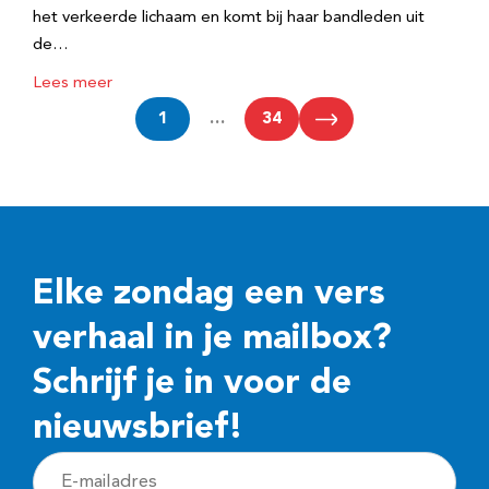
het verkeerde lichaam en komt bij haar bandleden uit
de…
Lees meer
1
…
34
Elke zondag een vers
verhaal in je mailbox?
Schrijf je in voor de
nieuwsbrief!
E