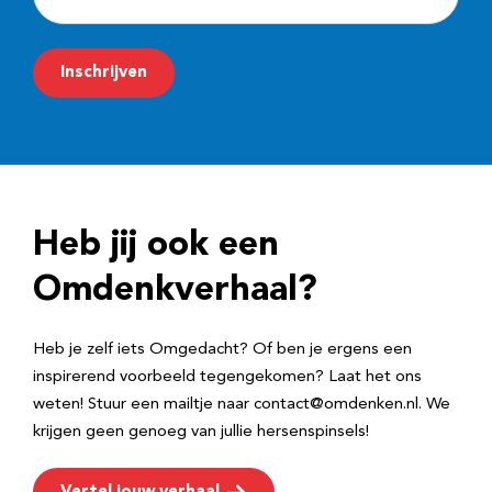
-
m
Inschrijven
a
i
l
a
d
Heb jij ook een
r
e
Omdenkverhaal?
s
Heb je zelf iets Omgedacht? Of ben je ergens een
inspirerend voorbeeld tegengekomen? Laat het ons
weten! Stuur een mailtje naar contact@omdenken.nl. We
krijgen geen genoeg van jullie hersenspinsels!