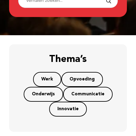
Thema’s
Werk
Opvoeding
Onderwijs
Communicatie
Innovatie