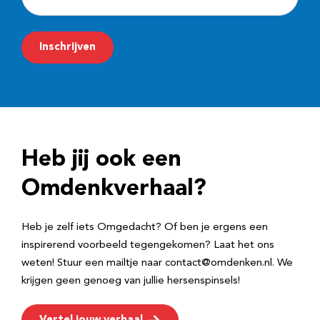
-
m
Inschrijven
a
i
l
a
d
Heb jij ook een
r
e
Omdenkverhaal?
s
Heb je zelf iets Omgedacht? Of ben je ergens een
inspirerend voorbeeld tegengekomen? Laat het ons
weten! Stuur een mailtje naar contact@omdenken.nl. We
krijgen geen genoeg van jullie hersenspinsels!