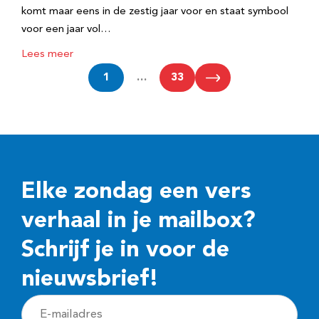
komt maar eens in de zestig jaar voor en staat symbool
voor een jaar vol…
Lees meer
1
…
33
Elke zondag een vers
verhaal in je mailbox?
Schrijf je in voor de
nieuwsbrief!
E