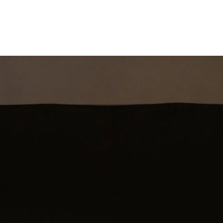
st
Theatershow
Training
Omdenkkrin