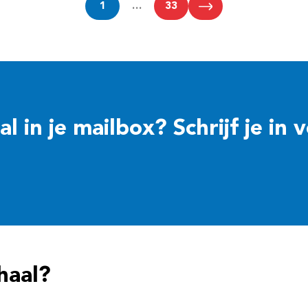
1
…
33
 in je mailbox? Schrijf je in 
haal?