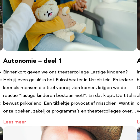
Autonomie – deel 1
b
Binnenkort geven we ons theatercollege Lastige kinderen?
I
e
Heb jij even geluk! in het Fulcotheater in IJsselstein. En iedere
h
keer als mensen die titel voorbij zien komen, krijgen we de
D
reactie “lastige kinderen bestaan niet!”. En dat klopt. De titel is
a
k
bewust prikkelend. Een tikkeltje provocatief misschien. Want in
o
onze boeken, zakelijke programma’s en theatercolleges over…
v
Lees meer
L