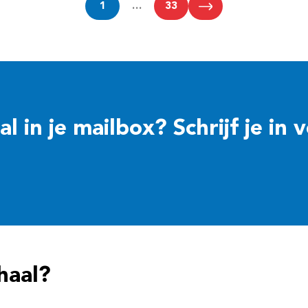
1
…
33
 in je mailbox? Schrijf je in 
haal?