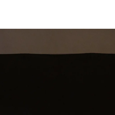
st
Theatershow
Training
Omdenkkrin