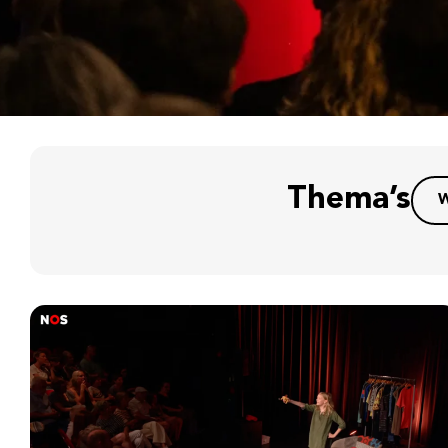
Thema’s
W