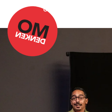
Over Omdenken
Podca