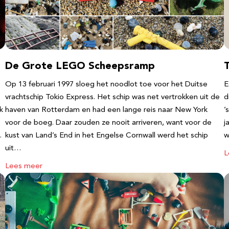
De Grote LEGO Scheepsramp
T
Op 13 februari 1997 sloeg het noodlot toe voor het Duitse
E
vrachtschip Tokio Express. Het schip was net vertrokken uit de
d
k
haven van Rotterdam en had een lange reis naar New York
’
voor de boeg. Daar zouden ze nooit arriveren, want voor de
j
…
kust van Land’s End in het Engelse Cornwall werd het schip
w
uit…
L
Lees meer