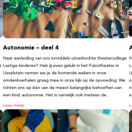
Autonomie – deel 4
Naar aanleiding van ons inmiddels uitverkochte theatercollege
N
e
Lastige kinderen? Heb jij even geluk! in het Fulcotheater in
L
IJsselstein nemen we je de komende weken in onze
I
omdenkverhalen graag mee in onze kijk op de opvoeding. We
o
richten ons op één van de meest belangrijke behoeften van
r
een kind: autonomie. Het is namelijk ook meteen de…
e
Lees meer
L