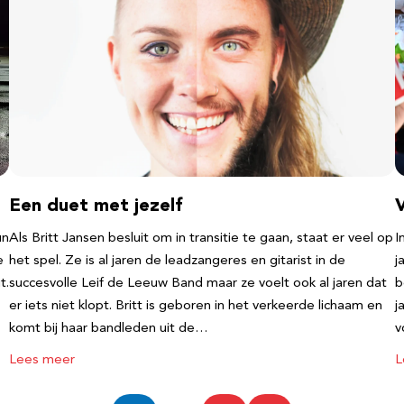
Een duet met jezelf
un
Als Britt Jansen besluit om in transitie te gaan, staat er veel op
I
e
het spel. Ze is al jaren de leadzangeres en gitarist in de
j
t.
succesvolle Leif de Leeuw Band maar ze voelt ook al jaren dat
b
er iets niet klopt. Britt is geboren in het verkeerde lichaam en
j
komt bij haar bandleden uit de…
v
Lees meer
L