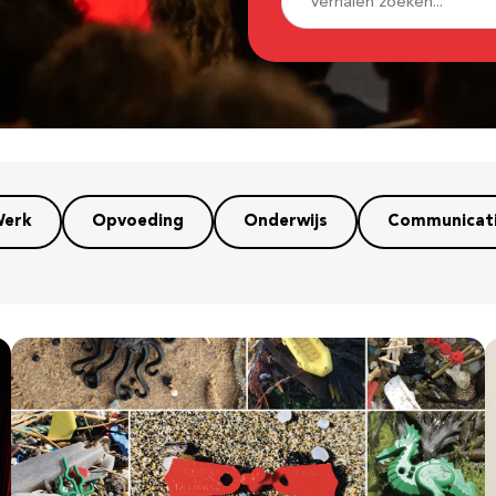
erk
Opvoeding
Onderwijs
Communicat