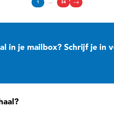
1
…
34
 in je mailbox? Schrijf je in 
haal?