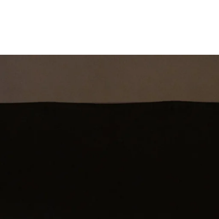
st
Theatershow
Training
Omdenkkrin