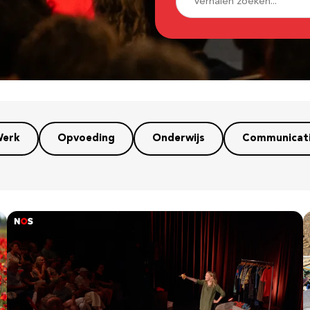
erk
Opvoeding
Onderwijs
Communicat