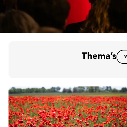
Thema’s
W