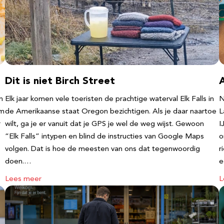
Dit is niet Birch Street
n
Elk jaar komen vele toeristen de prachtige waterval Elk Falls in
N
‘m
de Amerikaanse staat Oregon bezichtigen. Als je daar naartoe
L
r
wilt, ga je er vanuit dat je GPS je wel de weg wijst. Gewoon
I
“Elk Falls” intypen en blind de instructies van Google Maps
o
volgen. Dat is hoe de meesten van ons dat tegenwoordig
r
doen.…
e
Lees meer
L