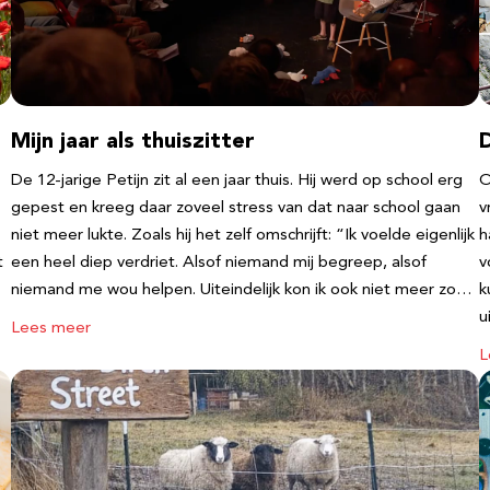
Mijn jaar als thuiszitter
De 12-jarige Petijn zit al een jaar thuis. Hij werd op school erg
O
gepest en kreeg daar zoveel stress van dat naar school gaan
v
niet meer lukte. Zoals hij het zelf omschrijft: “Ik voelde eigenlijk
h
t
een heel diep verdriet. Alsof niemand mij begreep, alsof
v
niemand me wou helpen. Uiteindelijk kon ik ook niet meer zo…
k
u
Lees meer
L