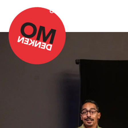
Over Omdenken
Podca