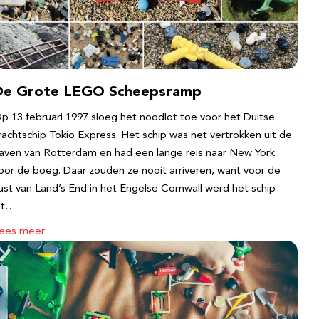
De Grote LEGO Scheepsramp
p 13 februari 1997 sloeg het noodlot toe voor het Duitse
rachtschip Tokio Express. Het schip was net vertrokken uit de
aven van Rotterdam en had een lange reis naar New York
oor de boeg. Daar zouden ze nooit arriveren, want voor de
ust van Land’s End in het Engelse Cornwall werd het schip
it…
ees meer