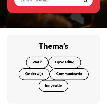
Thema’s
Werk
Opvoeding
Onderwijs
Communicatie
Innovatie