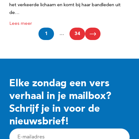
het verkeerde lichaam en komt bij haar bandleden uit
de…
Lees meer
1
…
34
Elke zondag een vers
verhaal in je mailbox?
Schrijf je in voor de
nieuwsbrief!
E