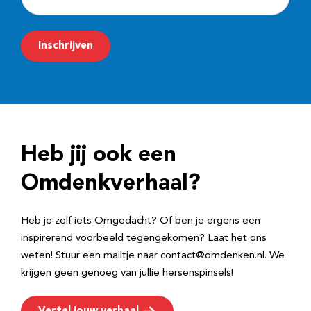
-
m
Inschrijven
a
i
l
a
d
Heb jij ook een
r
e
Omdenkverhaal?
s
Heb je zelf iets Omgedacht? Of ben je ergens een
inspirerend voorbeeld tegengekomen? Laat het ons
weten! Stuur een mailtje naar contact@omdenken.nl. We
krijgen geen genoeg van jullie hersenspinsels!