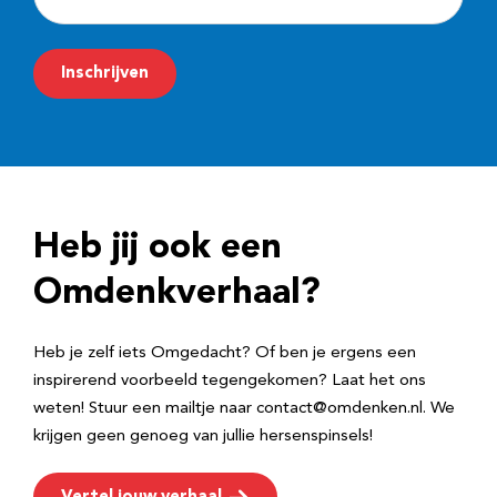
-
m
Inschrijven
a
i
l
a
d
Heb jij ook een
r
e
Omdenkverhaal?
s
Heb je zelf iets Omgedacht? Of ben je ergens een
inspirerend voorbeeld tegengekomen? Laat het ons
weten! Stuur een mailtje naar contact@omdenken.nl. We
krijgen geen genoeg van jullie hersenspinsels!