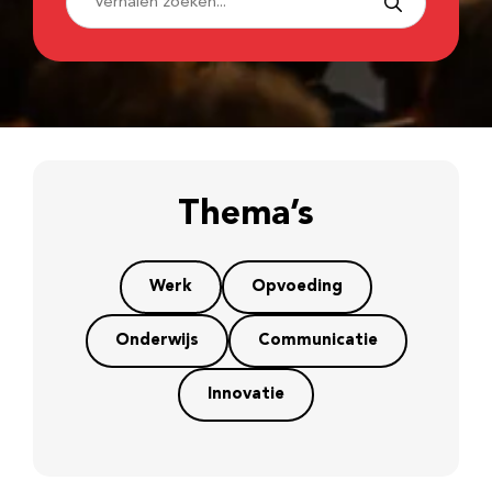
Thema’s
Werk
Opvoeding
Onderwijs
Communicatie
Innovatie