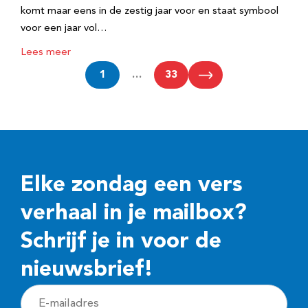
komt maar eens in de zestig jaar voor en staat symbool
voor een jaar vol…
Lees meer
1
…
33
Elke zondag een vers
verhaal in je mailbox?
Schrijf je in voor de
nieuwsbrief!
E