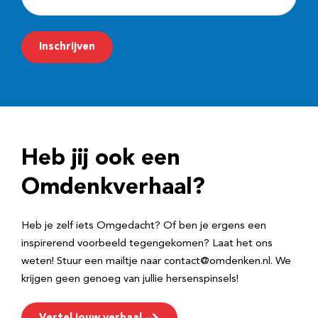
-
m
Inschrijven
a
i
l
a
d
Heb jij ook een
r
e
Omdenkverhaal?
s
Heb je zelf iets Omgedacht? Of ben je ergens een
inspirerend voorbeeld tegengekomen? Laat het ons
weten! Stuur een mailtje naar contact@omdenken.nl. We
krijgen geen genoeg van jullie hersenspinsels!