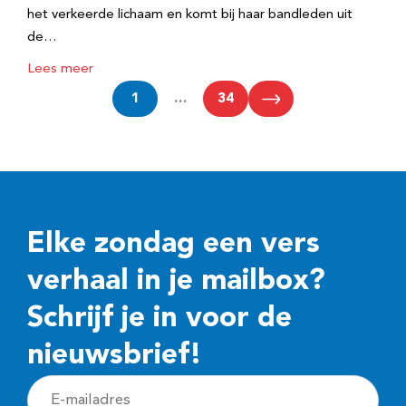
het verkeerde lichaam en komt bij haar bandleden uit
de…
Lees meer
1
…
34
Elke zondag een vers
verhaal in je mailbox?
Schrijf je in voor de
nieuwsbrief!
E