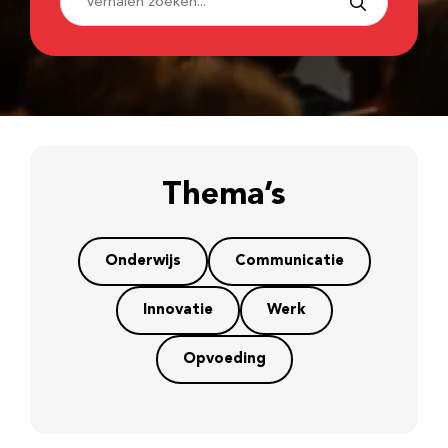
Thema’s
Onderwijs
Communicatie
Innovatie
Werk
Opvoeding