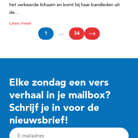
het verkeerde lichaam en komt bij haar bandleden uit
de…
Lees meer
1
…
34
Elke zondag een vers
verhaal in je mailbox?
Schrijf je in voor de
nieuwsbrief!
E