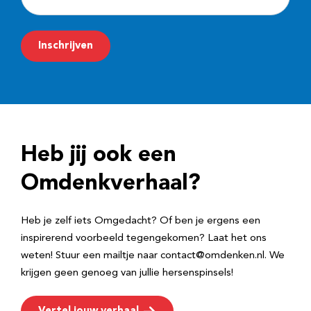
-
m
Inschrijven
a
i
l
a
d
Heb jij ook een
r
e
Omdenkverhaal?
s
Heb je zelf iets Omgedacht? Of ben je ergens een
inspirerend voorbeeld tegengekomen? Laat het ons
weten! Stuur een mailtje naar contact@omdenken.nl. We
krijgen geen genoeg van jullie hersenspinsels!