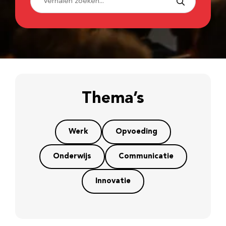
Thema’s
Werk
Opvoeding
Onderwijs
Communicatie
Innovatie